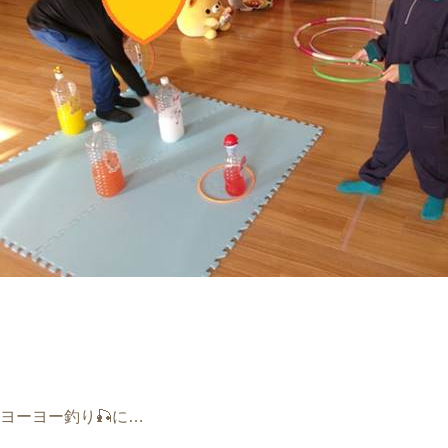
ヨーヨー釣り
🎣
に
…