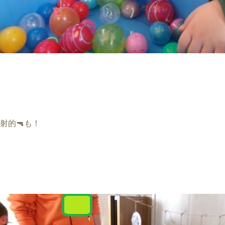
射的
🔫
も！