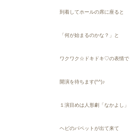
到着してホールの席に座ると
「何が始まるのかな？」と
ワクワク☆ドキドキ♡の表情で
開演を待ちます(^^)♪
１演目めは人形劇「なかよし」
ヘビのパペットが出て来て