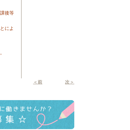
課後等
とによ
。
＜前
次＞