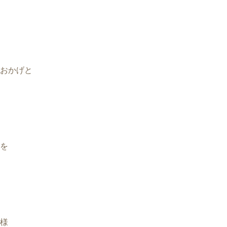
おかげと
を
様