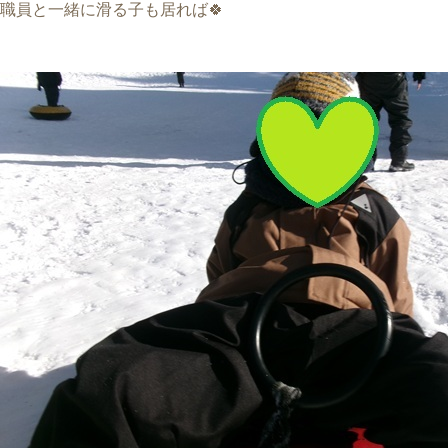
職員と一緒に滑る子も居れば🍀